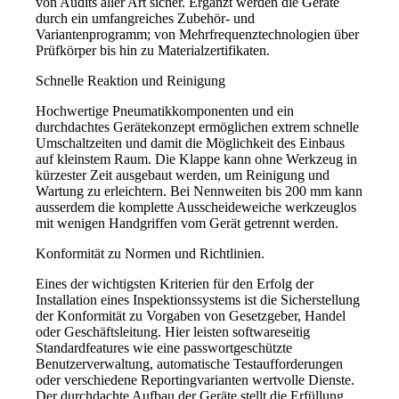
von Audits aller Art sicher. Ergänzt werden die Geräte
durch ein umfangreiches Zubehör- und
Variantenprogramm; von Mehrfrequenztechnologien über
Prüfkörper bis hin zu Materialzertifikaten.
Schnelle Reaktion und Reinigung
Hochwertige Pneumatikkomponenten und ein
durchdachtes Gerätekonzept ermöglichen extrem schnelle
Umschaltzeiten und damit die Möglichkeit des Einbaus
auf kleinstem Raum. Die Klappe kann ohne Werkzeug in
kürzester Zeit ausgebaut werden, um Reinigung und
Wartung zu erleichtern. Bei Nennweiten bis 200 mm kann
ausserdem die komplette Ausscheideweiche werkzeuglos
mit wenigen Handgriffen vom Gerät getrennt werden.
Konformität zu Normen und Richtlinien.
Eines der wichtigsten Kriterien für den Erfolg der
Installation eines Inspektionssystems ist die Sicherstellung
der Konformität zu Vorgaben von Gesetzgeber, Handel
oder Geschäftsleitung. Hier leisten softwareseitig
Standardfeatures wie eine passwortgeschützte
Benutzerverwaltung, automatische Testaufforderungen
oder verschiedene Reportingvarianten wertvolle Dienste.
Der durchdachte Aufbau der Geräte stellt die Erfüllung