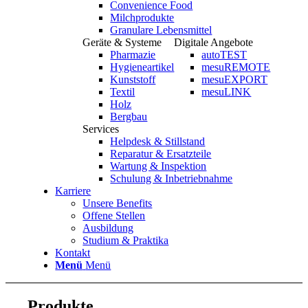
Convenience Food
Milchprodukte
Granulare Lebensmittel
Geräte & Systeme
Digitale Angebote
Pharmazie
autoTEST
Hygieneartikel
mesuREMOTE
Kunststoff
mesuEXPORT
Textil
mesuLINK
Holz
Bergbau
Services
Helpdesk & Stillstand
Reparatur & Ersatzteile
Wartung & Inspektion
Schulung & Inbetriebnahme
Karriere
Unsere Benefits
Offene Stellen
Ausbildung
Studium & Praktika
Kontakt
Menü
Menü
Produkte