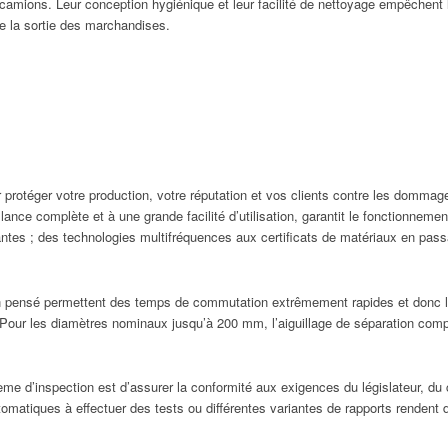
 camions. Leur conception hygiénique et leur facilité de nettoyage empêchent l
e la sortie des marchandises.
 protéger votre production, votre réputation et vos clients contre les domma
ce complète et à une grande facilité d’utilisation, garantit le fonctionnement 
tes ; des technologies multifréquences aux certificats de matériaux en passa
 pensé permettent des temps de commutation extrêmement rapides et donc la p
 Pour les diamètres nominaux jusqu’à 200 mm, l’aiguillage de séparation comple
tème d’inspection est d’assurer la conformité aux exigences du législateur, du 
tomatiques à effectuer des tests ou différentes variantes de rapports rendent 