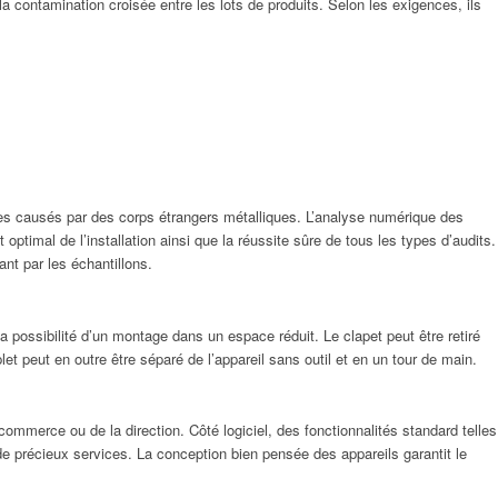
a contamination croisée entre les lots de produits. Selon les exigences, ils
ges causés par des corps étrangers métalliques. L’analyse numérique des
optimal de l’installation ainsi que la réussite sûre de tous les types d’audits.
nt par les échantillons.
ossibilité d’un montage dans un espace réduit. Le clapet peut être retiré
t peut en outre être séparé de l’appareil sans outil et en un tour de main.
commerce ou de la direction. Côté logiciel, des fonctionnalités standard telles
de précieux services. La conception bien pensée des appareils garantit le