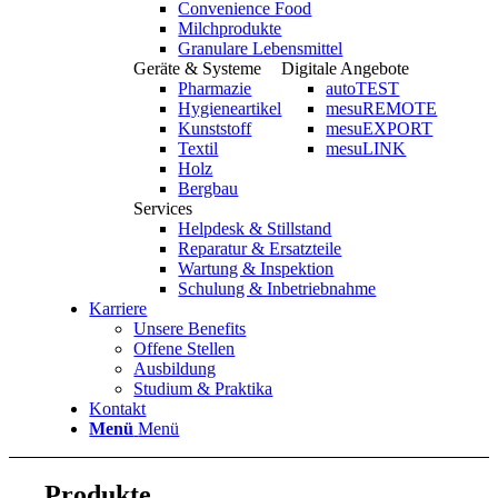
Convenience Food
Milchprodukte
Granulare Lebensmittel
Geräte & Systeme
Digitale Angebote
Pharmazie
autoTEST
Hygieneartikel
mesuREMOTE
Kunststoff
mesuEXPORT
Textil
mesuLINK
Holz
Bergbau
Services
Helpdesk & Stillstand
Reparatur & Ersatzteile
Wartung & Inspektion
Schulung & Inbetriebnahme
Karriere
Unsere Benefits
Offene Stellen
Ausbildung
Studium & Praktika
Kontakt
Menü
Menü
Produkte