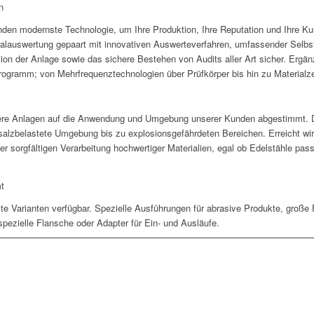
n
nden modernste Technologie, um Ihre Produktion, Ihre Reputation und Ihre K
nalauswertung gepaart mit innovativen Auswerteverfahren, umfassender Selbs
tion der Anlage sowie das sichere Bestehen von Audits aller Art sicher. Ergän
ogramm; von Mehrfrequenztechnologien über Prüfkörper bis hin zu Materialzer
sere Anlagen auf die Anwendung und Umgebung unserer Kunden abgestimmt. D
salzbelastete Umgebung bis zu explosionsgefährdeten Bereichen. Erreicht wir
r sorgfältigen Verarbeitung hochwertiger Materialien, egal ob Edelstähle pas
t
e Varianten verfügbar. Spezielle Ausführungen für abrasive Produkte, große
pezielle Flansche oder Adapter für Ein- und Ausläufe.