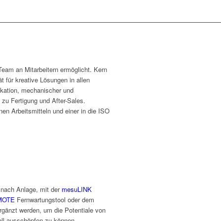
Team an Mitarbeitern ermöglicht. Kern
ät für kreative Lösungen in allen
likation, mechanischer und
 zu Fertigung und After-Sales.
en Arbeitsmitteln und einer in die ISO
 nach Anlage, mit der
mesuLINK
MOTE
Fernwartungstool oder dem
rgänzt werden, um die Potentiale von
voll ausschöpfen zu können.