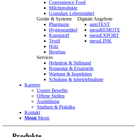
Convenience Food
Milchprodukte
Granulare Lebensmittel
Geräte & Systeme
Digitale Angebote
Pharmazie
autoTEST
Hygieneartikel
mesuREMOTE
Kunststoff
mesuEXPORT
Textil
mesuLINK
Holz
Bergbau
Services
Helpdesk & Stillstand
Reparatur & Ersatzteile
Wartung & Inspektion
Schulung & Inbetriebnahme
Karriere
Unsere Benefits
Offene Stellen
Ausbildung
Studium & Praktika
Kontakt
Menü
Menü
Produkte