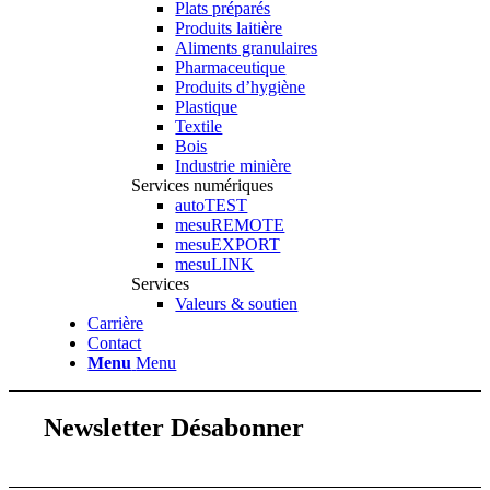
Plats préparés
Produits laitière
Aliments granulaires
Pharmaceutique
Produits d’hygiène
Plastique
Textile
Bois
Industrie minière
Services numériques
autoTEST
mesuREMOTE
mesuEXPORT
mesuLINK
Services
Valeurs & soutien
Carrière
Contact
Menu
Menu
Newsletter Désabonner