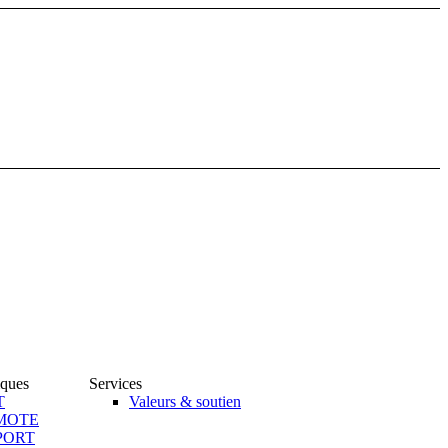
iques
Services
T
Valeurs & soutien
MOTE
PORT