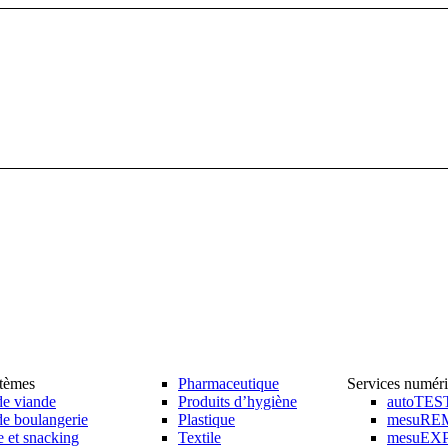
stèmes
Pharmaceutique
Services numér
de viande
Produits d’hygiène
autoTES
de boulangerie
Plastique
mesuRE
e et snacking
Textile
mesuEX