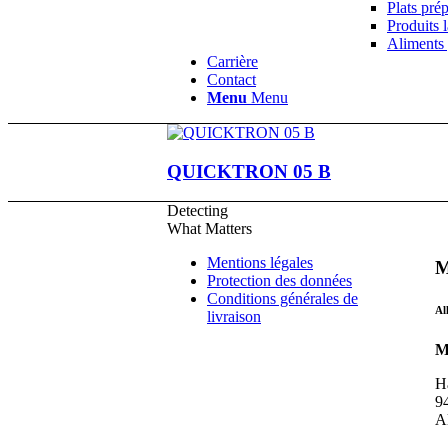
Plats pré
Produits l
Aliments 
Carrière
Contact
Menu
Menu
QUICKTRON 05 B
Detecting
What Matters
Mentions légales
M
Protection des données
Conditions générales de
Al
livraison
M
H
9
A