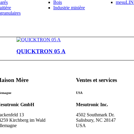
parés
Bois
mesuLI
aitière
Industrie minière
granulaires
QUICKTRON 05 A
aison Mère
Ventes et services
lemagne
USA
esutronic GmbH
Mesutronic Inc.
ackenfeld 13
4502 Southmark Dr.
4259 Kirchberg im Wald
Salisbury, NC 28147
llemagne
USA