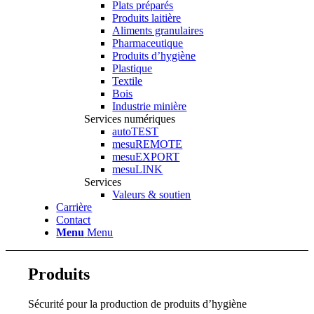
Plats préparés
Produits laitière
Aliments granulaires
Pharmaceutique
Produits d’hygiène
Plastique
Textile
Bois
Industrie minière
Services numériques
autoTEST
mesuREMOTE
mesuEXPORT
mesuLINK
Services
Valeurs & soutien
Carrière
Contact
Menu
Menu
Produits
Sécurité pour la production de produits d’hygiène