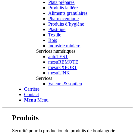
Plats préparés
Produits laitière
Aliments granulaires
Pharmaceutique
Produits d’hygiène
Plastique
Textile
Bois
Industrie minière
Services numériques
autoTEST
mesuREMOTE
mesuEXPORT
mesuLINK
Services
Valeurs & soutien
Carrière
Contact
Menu
Menu
Produits
Sécurité pour la production de produits de boulangerie