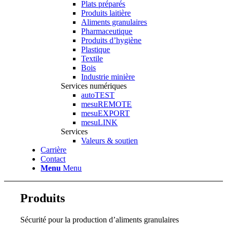
Plats préparés
Produits laitière
Aliments granulaires
Pharmaceutique
Produits d’hygiène
Plastique
Textile
Bois
Industrie minière
Services numériques
autoTEST
mesuREMOTE
mesuEXPORT
mesuLINK
Services
Valeurs & soutien
Carrière
Contact
Menu
Menu
Produits
Sécurité pour la production d’aliments granulaires