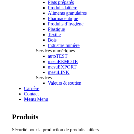
Plats préparés
Produits laitière
Aliments granulaires
Pharmaceutique
Produits d’hygiène
Plastique
Textile
Bois
Industrie minière
Services numériques
autoTEST
mesuREMOTE
mesuEXPORT
mesuLINK
Services
Valeurs & soutien
Carrière
Contact
Menu
Menu
Produits
Sécurité pour la production de produits laitiers