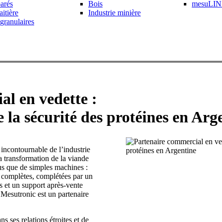
parés
Bois
mesuLI
aitière
Industrie minière
granulaires
l en vedette :
la sécurité des protéines en Arg
incontournable de l’industrie
a transformation de la viande
lus que de simples machines :
 complètes, complétées par un
s et un support après-vente
 Mesutronic est un partenaire
s ses relations étroites et de