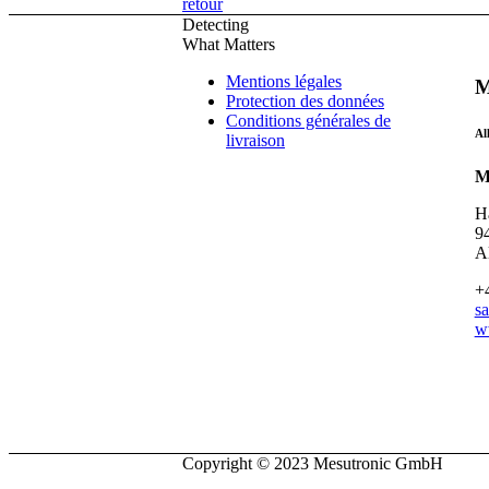
retour
Detecting
What Matters
Mentions légales
M
Protection des données
Conditions générales de
Al
livraison
M
H
9
A
+
s
w
Copyright © 2023 Mesutronic GmbH