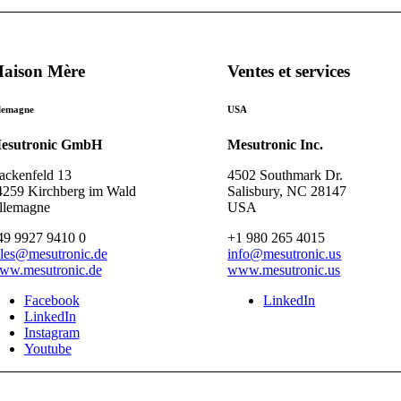
aison Mère
Ventes et services
lemagne
USA
esutronic GmbH
Mesutronic Inc.
ackenfeld 13
4502 Southmark Dr.
4259 Kirchberg im Wald
Salisbury, NC 28147
llemagne
USA
49 9927 9410 0
+1 980 265 4015
ales@mesutronic.de
info@mesutronic.us
ww.mesutronic.de
www.mesutronic.us
Facebook
LinkedIn
LinkedIn
Instagram
Youtube