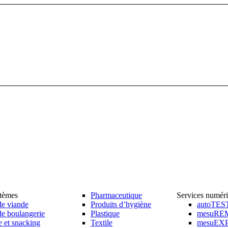
stèmes
Pharmaceutique
Services numér
de viande
Produits d’hygiène
autoTES
de boulangerie
Plastique
mesuRE
e et snacking
Textile
mesuEX