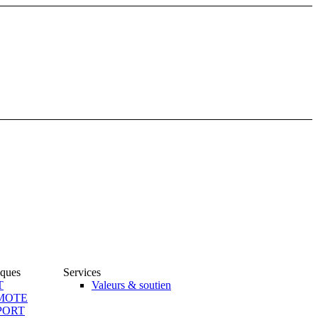
iques
Services
T
Valeurs & soutien
MOTE
PORT