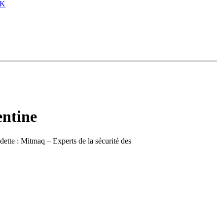
NK
entine