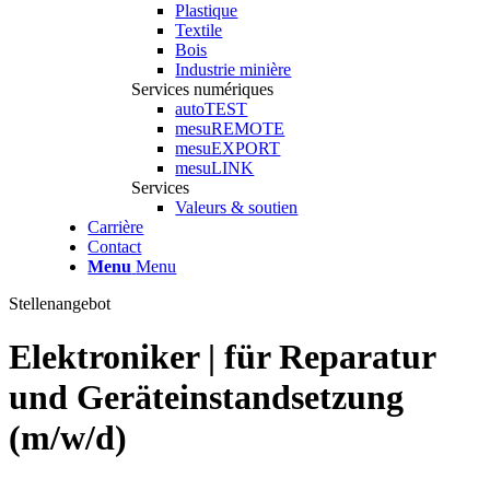
Plastique
Textile
Bois
Industrie minière
Services numériques
autoTEST
mesuREMOTE
mesuEXPORT
mesuLINK
Services
Valeurs & soutien
Carrière
Contact
Menu
Menu
Stellenangebot
Elektroniker | für Reparatur
und Geräteinstandsetzung
(m/w/d)